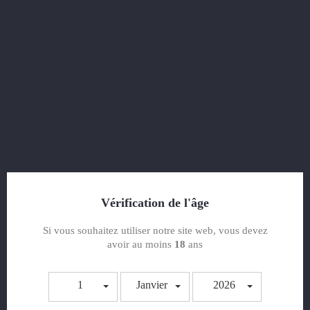
MILLÉSIME 2018 - BRUT
48,00 €
Vérification de l'âge
TTC
Un Champagne millésimé particulièrement dense et structuré,
Si vous souhaitez utiliser notre site web, vous devez
d’une grande finesse.
avoir au moins
18
ans
Quantité
1
Janvier
2026

AJOUTER AU PANIER