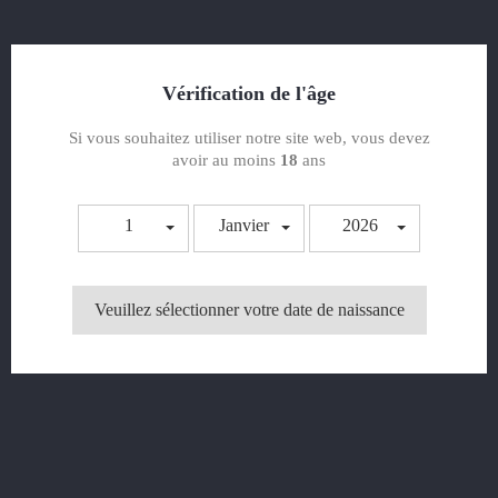
CONTACTEZ-NOUS
Sujet
Vérification de l'âge
Si vous souhaitez utiliser notre site web, vous devez
avoir au moins
18
ans
Adresse e-mail
1
Janvier
2026
Document joint
CHOISIR UN FICHIER
Veuillez sélectionner votre date de naissance
optionnel
Message