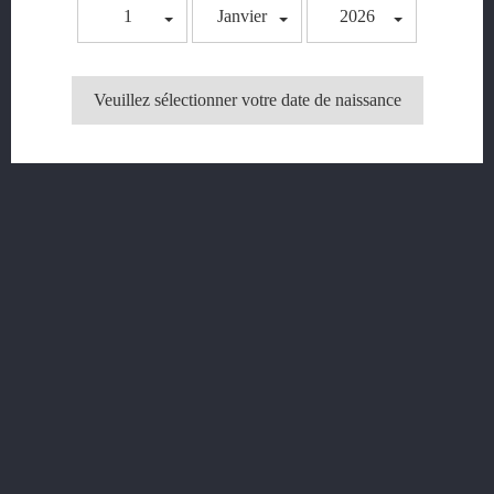

NOTRE SOCIÉTÉ
1
Janvier
2026

VOTRE COMPTE
Veuillez sélectionner votre date de naissance
INFORMATIONS