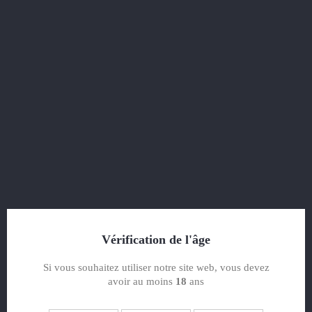
shopping_cart


Paiement sécurisé
Paiement sécurisé
Notre paiement sécurisé
Avec SSL
Avec Visa/Mastercard/Paypal
A propos de ce service
Vérification de l'âge
Si vous souhaitez utiliser notre site web, vous devez

PRODUITS
avoir au moins
18
ans